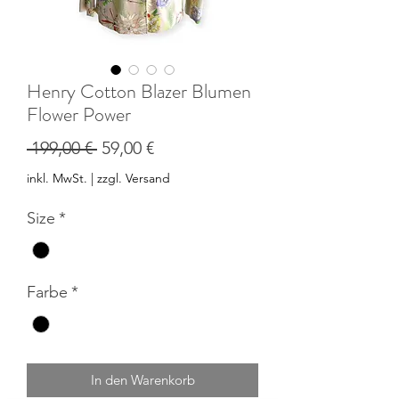
Henry Cotton Blazer Blumen
Flower Power
Standardpreis
Sale-
 199,00 € 
59,00 €
Preis
inkl. MwSt.
|
zzgl. Versand
Size
*
Farbe
*
In den Warenkorb