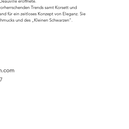
Deauville eröffnete.
vorherrschenden Trends samt Korsett und
nd für ein zeitloses Konzept von Eleganz. Sie
schmucks und des „Kleinen Schwarzen“.
n.com
17