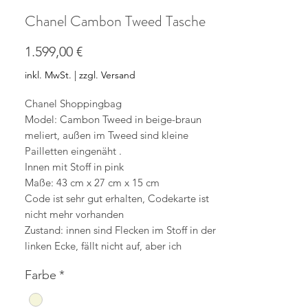
Chanel Cambon Tweed Tasche
Preis
1.599,00 €
inkl. MwSt.
|
zzgl. Versand
Chanel Shoppingbag
Model: Cambon Tweed in beige-braun
meliert, außen im Tweed sind kleine
Pailletten eingenäht .
Innen mit Stoff in pink
Maße: 43 cm x 27 cm x 15 cm
Code ist sehr gut erhalten, Codekarte ist
nicht mehr vorhanden
Zustand: innen sind Flecken im Stoff in der
linken Ecke, fällt nicht auf, aber ich
möchte es erwähnen, normale
Farbe
*
Gebrauchsspuren außen
Die Tasche wird mit einem Staubbeutel