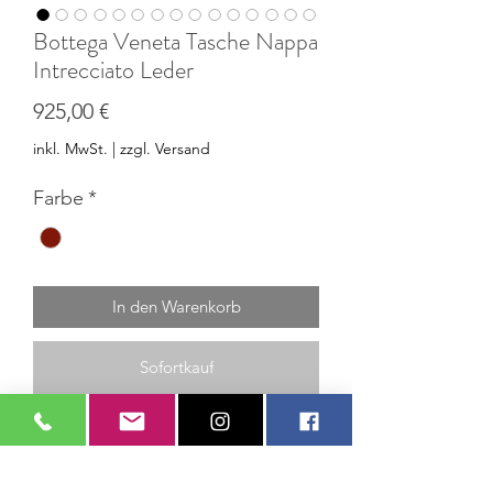
Bottega Veneta Tasche Nappa
Intrecciato Leder
Preis
925,00 €
inkl. MwSt.
|
zzgl. Versand
Farbe
*
In den Warenkorb
Sofortkauf
Die Bottega Veneta Nappa Intrecciato
City Hobo Bag zeigt das ikonische
geflochtene Lederdesign.