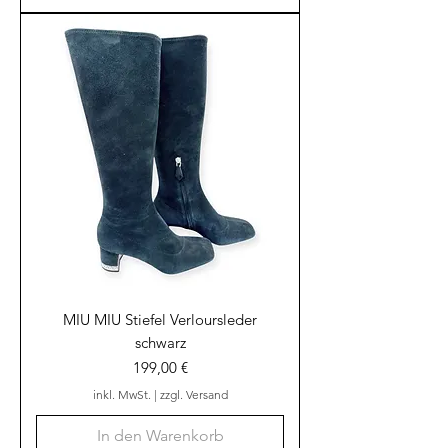
MIU MIU Stiefel Verloursleder
schwarz
Preis
199,00 €
inkl. MwSt.
|
zzgl. Versand
In den Warenkorb