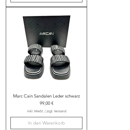
Marc Cain Sandalen Leder schwarz
Preis
99,00 €
inkl. MwSt.
|
zzgl. Versand
In den Warenkorb